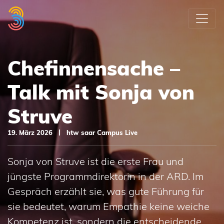
Weiter
zum
Inhalt
Chefinnensache –
Talk mit Sonja von
Struve
|
19. März 2026
htw saar Campus Live
Sonja von Struve ist die erste Frau und
jüngste Programmdirektorin in der ARD. Im
Gespräch erzählt sie, was gute Führung für
sie bedeutet, warum Empathie keine weiche
Kompetenz ist, sondern die entscheidende