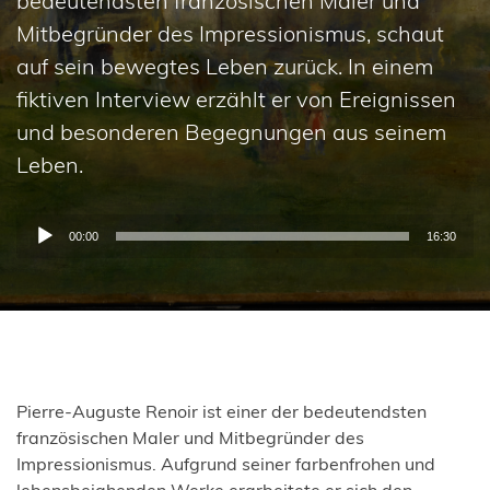
bedeutendsten französischen Maler und
Mitbegründer des Impressionismus, schaut
auf sein bewegtes Leben zurück. In einem
fiktiven Interview erzählt er von Ereignissen
und besonderen Begegnungen aus seinem
Leben.
Audio-
00:00
16:30
Player
Pierre-Auguste Renoir ist einer der bedeutendsten
französischen Maler und Mitbegründer des
Impressionismus. Aufgrund seiner farbenfrohen und